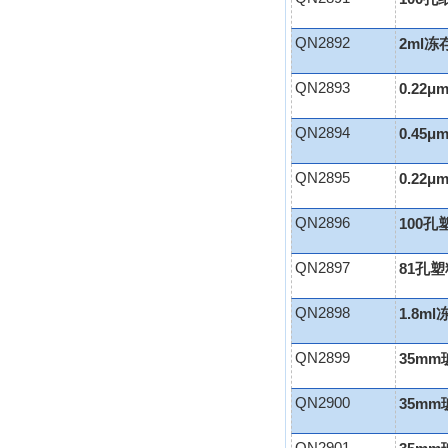
QN2892
2ml冻
QN2893
0.22
QN2894
0.45
QN2895
0.22
QN2896
100
QN2897
81孔
QN2898
1.8m
QN2899
35mm
QN2900
35mm