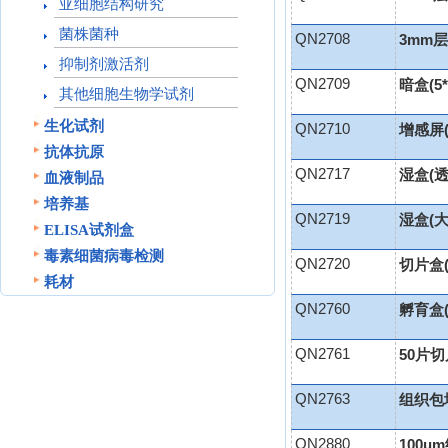
亚细胞结构研究
菌株菌种
QN2708
3mm层
抑制剂激活剂
QN2709
暗盒(5*
其他细胞生物学试剂
生化试剂
QN2710
增感屏(w
抗体抗原
QN2717
湿盒(透
血液制品
培养基
QN2719
湿盒(大
ELISA试剂盒
毒素细菌病毒检测
QN2720
切片盒(
耗材
QN2760
孵育盒(
QN2761
50片
QN2763
组织包
QN2880
100μ