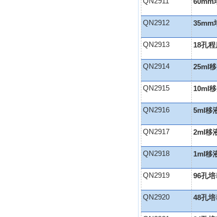
QN2911
60m
QN2912
35m
QN2913
18孔
QN2914
25ml
QN2915
10ml
QN2916
5ml移
QN2917
2ml移
QN2918
1ml移
QN2919
96孔
QN2920
48孔