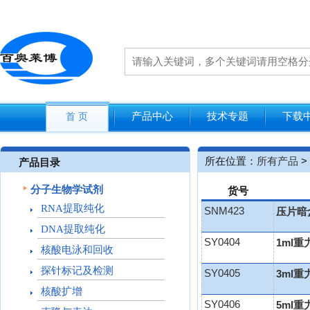
产品中心
技术专题
下载
首 页
所在位置：
所有产品
>
产品目录
分子生物学试剂
货号
RNA提取纯化
SNM423
压片暗盒
DNA提取纯化
SY0404
1ml
核酸电泳和回收
探针标记及检测
SY0405
3ml
核酸扩增
SY0406
5ml