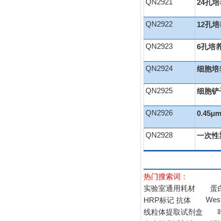
QN2921
24孔
QN2922
12孔
QN2923
6孔培
QN2924
细胞培
QN2925
细胞铲
QN2926
0.45
QN2928
一次性
热门搜索词：
实验室通用耗材
蛋
West
HRP标记 抗体
线粒体提取试剂盒