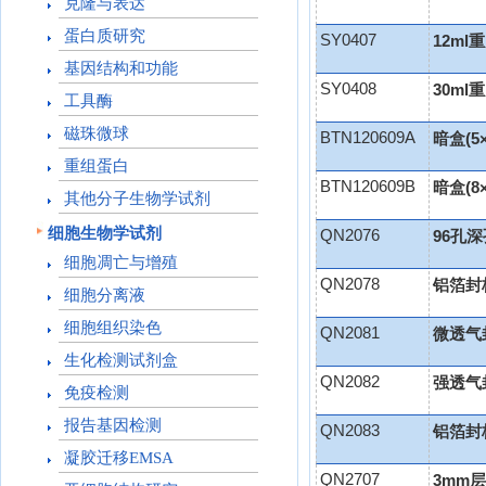
克隆与表达
蛋白质研究
SY0407
12m
基因结构和功能
SY0408
30m
工具酶
磁珠微球
BTN120609A
暗盒(5
重组蛋白
BTN120609B
暗盒(8
其他分子生物学试剂
细胞生物学试剂
QN2076
96孔
细胞凋亡与增殖
QN2078
铝箔封板
细胞分离液
细胞组织染色
QN2081
微透气封
生化检测试剂盒
QN2082
强透气封
免疫检测
报告基因检测
QN2083
铝箔封板
凝胶迁移EMSA
QN2707
3mm层