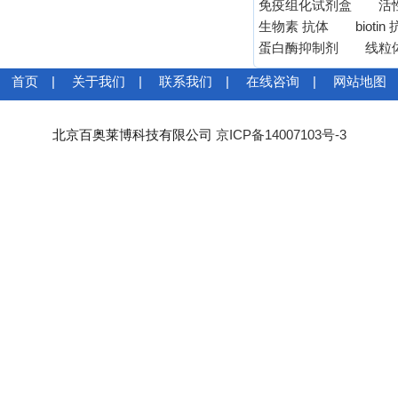
免疫组化试剂盒
活
生物素 抗体
biotin
蛋白酶抑制剂
线粒
首页
|
关于我们
|
联系我们
|
在线咨询
|
网站地图
北京百奥莱博科技有限公司
京ICP备14007103号-3