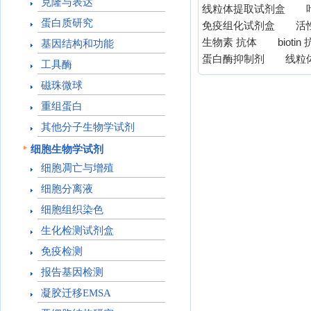
克隆与表达
线粒体提取试剂盒
蛋白质研究
免疫组化试剂盒
活
生物素 抗体
biotin
基因结构和功能
蛋白酶抑制剂
线粒
工具酶
磁珠微球
重组蛋白
其他分子生物学试剂
细胞生物学试剂
细胞凋亡与增殖
细胞分离液
细胞组织染色
生化检测试剂盒
免疫检测
报告基因检测
凝胶迁移EMSA