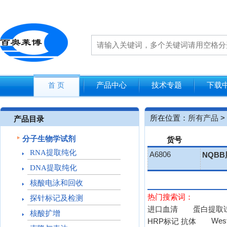
产品中心
技术专题
下载
首 页
所在位置：
所有产品
>
产品目录
分子生物学试剂
货号
RNA提取纯化
A6806
NQB
DNA提取纯化
核酸电泳和回收
热门搜索词：
探针标记及检测
进口血清
蛋白提取
核酸扩增
West
HRP标记 抗体