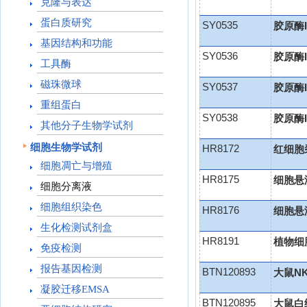
克隆与表达
蛋白质研究
SY0535
胶原酶
基因结构和功能
SY0536
胶原酶I
工具酶
磁珠微球
SY0537
胶原酶I
重组蛋白
SY0538
胶原酶
其他分子生物学试剂
细胞生物学试剂
HR8172
红细胞
细胞凋亡与增殖
HR8175
细胞悬
细胞分离液
细胞组织染色
HR8176
细胞悬
生化检测试剂盒
HR8191
植物细
免疫检测
报告基因检测
BTN120893
大鼠N
凝胶迁移EMSA
BTN120895
大鼠白