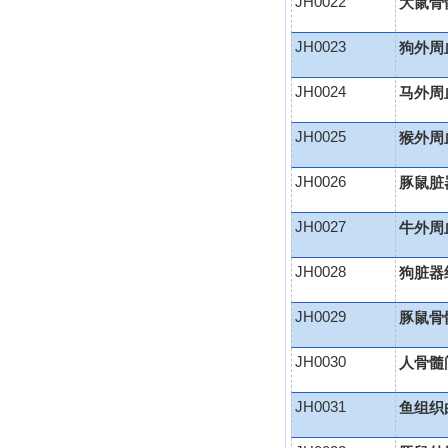
JH0022
大鼠骨
JH0023
狗外周
JH0024
马外周
JH0025
猴外周
JH0026
豚鼠脏
JH0027
牛外周
JH0028
狗脏器
JH0029
豚鼠骨
JH0030
人骨髓
JH0031
鱼组织