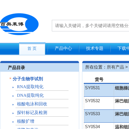
产品中心
技术专题
下载
首 页
所在位置：
所有产品
>
产品目录
分子生物学试剂
货号
RNA提取纯化
SY0531
细胞梯度
DNA提取纯化
SY0532
淋巴细胞
核酸电泳和回收
探针标记及检测
SY0533
淋巴细胞
核酸扩增
SY0534
温和细