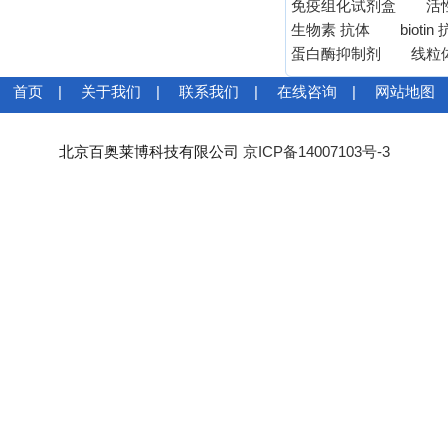
免疫组化试剂盒
活
生物素 抗体
biotin
蛋白酶抑制剂
线粒
首页
|
关于我们
|
联系我们
|
在线咨询
|
网站地图
北京百奥莱博科技有限公司
京ICP备14007103号-3