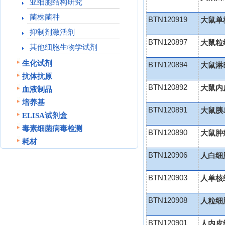
亚细胞结构研究
菌株菌种
BTN120919
大鼠单
抑制剂激活剂
BTN120897
大鼠粒
其他细胞生物学试剂
生化试剂
BTN120894
大鼠淋
抗体抗原
BTN120892
大鼠内
血液制品
培养基
BTN120891
大鼠胰
ELISA试剂盒
毒素细菌病毒检测
BTN120890
大鼠肿
耗材
BTN120906
人白细
BTN120903
人单核
BTN120908
人粒细
BTN120901
人内皮