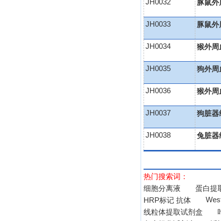
JH0032
豚鼠外
JH0033
豚鼠外
JH0034
猴外周
JH0035
狗外周
JH0036
猴外周
JH0037
狗脏器
JH0038
兔脏器
热门搜索词：
细胞分离液
蛋白提
West
HRP标记 抗体
线粒体提取试剂盒