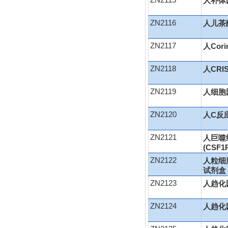
ZN2115
人补体因
ZN2116
人儿茶
ZN2117
人Cor
ZN2118
人CRI
ZN2119
人细胞因
ZN2120
人C反应
ZN2121
人巨噬
(CSF
ZN2122
人粒细胞
试剂盒
ZN2123
人趋化因
ZN2124
人趋化因