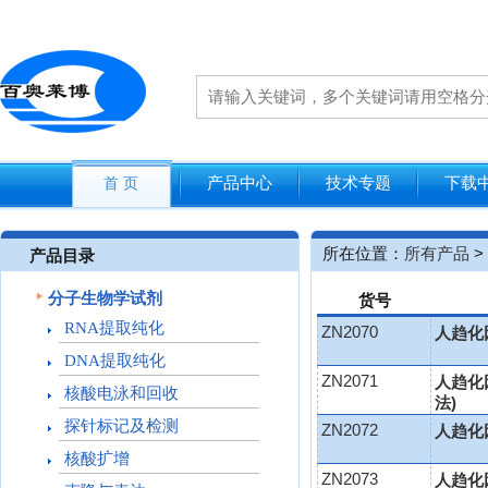
产品中心
技术专题
下载
首 页
所在位置：
所有产品
>
产品目录
分子生物学试剂
货号
RNA提取纯化
ZN2070
人趋化因
DNA提取纯化
ZN2071
人趋化因
核酸电泳和回收
法)
探针标记及检测
ZN2072
人趋化因
核酸扩增
ZN2073
人趋化因