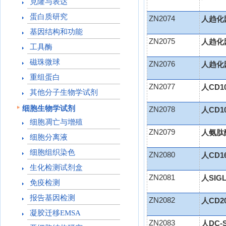
克隆与表达
蛋白质研究
ZN2074
人趋化因
基因结构和功能
ZN2075
人趋化因
工具酶
磁珠微球
ZN2076
人趋化因
重组蛋白
ZN2077
人CD10
其他分子生物学试剂
细胞生物学试剂
ZN2078
人CD10
细胞凋亡与增殖
ZN2079
人氨肽酶
细胞分离液
细胞组织染色
ZN2080
人CD1
生化检测试剂盒
ZN2081
人SIGL
免疫检测
报告基因检测
ZN2082
人CD2
凝胶迁移EMSA
ZN2083
人DC-S