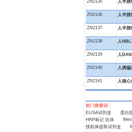
ZN2135
人半胱氨
ZN2136
人半胱氨
ZN2137
人半胱氨
ZN2138
人NBL
ZN2139
人DAN
ZN2140
人诱骗受
ZN2141
人核心蛋
热门搜索词：
ELISA试剂盒
蛋白
West
HRP标记 抗体
线粒体提取试剂盒