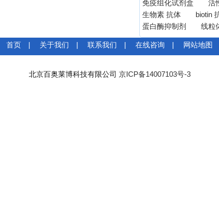
免疫组化试剂盒
活
生物素 抗体
biotin
蛋白酶抑制剂
线粒
首页
|
关于我们
|
联系我们
|
在线咨询
|
网站地图
北京百奥莱博科技有限公司
京ICP备14007103号-3