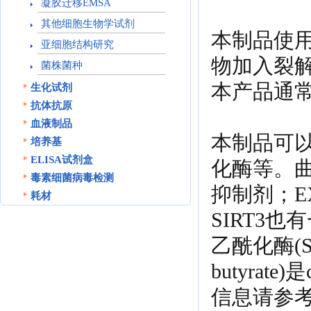
凝胶迁移EMSA
其他细胞生物学试剂
本制品使用
亚细胞结构研究
物加入裂解
菌株菌种
本产品通常
生化试剂
抗体抗原
血液制品
本制品可以有
培养基
ELISA试剂盒
化酶等。曲古菌
毒素细菌病毒检测
抑制剂；EX
耗材
SIRT3也有
乙酰化酶(Si
butyra
信息请参考